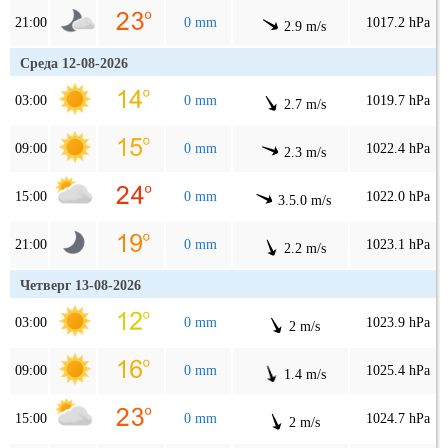
21:00
0 mm
1017.2 hPa
2.9 m/s
Среда 12-08-2026
03:00
0 mm
1019.7 hPa
2.7 m/s
09:00
0 mm
1022.4 hPa
2.3 m/s
15:00
0 mm
1022.0 hPa
3.5.0 m/s
21:00
0 mm
1023.1 hPa
2.2 m/s
Четверг 13-08-2026
03:00
0 mm
1023.9 hPa
2 m/s
09:00
0 mm
1025.4 hPa
1.4 m/s
15:00
0 mm
1024.7 hPa
2 m/s