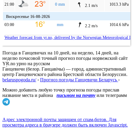
21:00
0 mm
1013.3 hPa
2.1 m/s
Воскресенье 16-08-2026
03:00
mm
1014.6 hPa
2.2 m/s
Weather forecast from yr.no, delivered by the Norwegian Meteorological In
Погода в Ганцевичах на 10 дней, на неделю, 14 дней, на
неделю почасовой точный прогноз погоды норвежский сайт
YR.no урно на русском
Га́нцевичи (белор. Ганцавічы) — город, административный
центр Ганцевичского района Брестской области Белоруссии.
belaruspogoda.ru/
›
Прогноз погоды Ганцевичи Беларусь
›
Можно добавить любую точку прогноза погоды прислав
название места и района
письмом на почту
или телеграмм
Адрес электронной почты защищен от спам-ботов. Для
просмотра адреса в браузере должен быть включен Javascript.