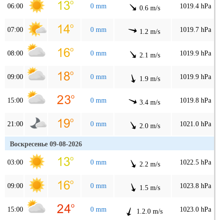
06:00
0 mm
1019.4 hPa
0.6 m/s
07:00
0 mm
1019.7 hPa
1.2 m/s
08:00
0 mm
1019.9 hPa
2.1 m/s
09:00
0 mm
1019.9 hPa
1.9 m/s
15:00
0 mm
1019.8 hPa
3.4 m/s
21:00
0 mm
1021.0 hPa
2.0 m/s
Воскресенье 09-08-2026
03:00
0 mm
1022.5 hPa
2.2 m/s
09:00
0 mm
1023.8 hPa
1.5 m/s
15:00
0 mm
1023.0 hPa
1.2.0 m/s