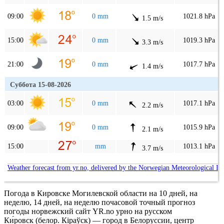
09:00
0 mm
1021.8 hPa
1.5 m/s
15:00
0 mm
1019.3 hPa
3.3 m/s
21:00
0 mm
1017.7 hPa
1.4 m/s
Суббота 15-08-2026
03:00
0 mm
1017.1 hPa
2.2 m/s
09:00
0 mm
1015.9 hPa
2.1 m/s
15:00
mm
1013.1 hPa
3.7 m/s
Weather forecast from yr.no, delivered by the Norwegian Meteorological In
Погода в Кировске Могилевской области на 10 дней, на
неделю, 14 дней, на неделю почасовой точный прогноз
погоды норвежский сайт YR.no урно на русском
Ки́ровск (белор. Кіраўск) — город в Белоруссии, центр