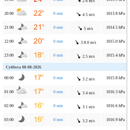
2.6 m/s
20:00
0 mm
1013.8 hPa
4.5 m/s
21:00
0 mm
1014.5 hPa
5 m/s
22:00
0 mm
1015.0 hPa
3.8.0 m/s
23:00
0 mm
1015.4 hPa
2.5 m/s
Суббота 08-08-2026
00:00
0 mm
1015.8 hPa
3.2 m/s
01:00
0 mm
1016.3 hPa
3.4 m/s
02:00
0 mm
1016.6 hPa
3.1 m/s
03:00
0 mm
1016.9 hPa
3.2 m/s