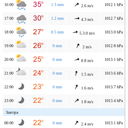
16:00
1.3 mm
1012.1 hPa
2.6 m/s
17:00
1.2 mm
1012.7 hPa
4.3 m/s
18:00
0.5 mm
1013.0 hPa
5.3.0 m/s
19:00
0 mm
1012.8 hPa
2 m/s
20:00
0 mm
1013.1 hPa
0.8 m/s
21:00
0 mm
1013.6 hPa
1.5 m/s
22:00
0 mm
1013.7 hPa
1.6 m/s
23:00
0 mm
1013.4 hPa
1.8 m/s
Завтра
00:00
0 mm
1013.1 hPa
2.4 m/s