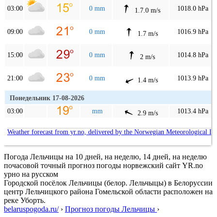
03:00
0 mm
1018.0 hPa
1.7.0 m/s
09:00
0 mm
1016.9 hPa
1.7 m/s
15:00
0 mm
1014.8 hPa
2 m/s
21:00
0 mm
1013.9 hPa
1.4 m/s
Понедельник 17-08-2026
03:00
mm
1013.4 hPa
2.9 m/s
Weather forecast from yr.no, delivered by the Norwegian Meteorological In
Погода Лельчицы на 10 дней, на неделю, 14 дней, на неделю
почасовой точный прогноз погоды норвежский сайт YR.no
урно на русском
Городской посёлок Лельчицы (белор. Лельчыцы) в Белоруссии
центр Лельчицкого района Гомельской области расположен на
реке Уборть.
belaruspogoda.ru/
›
Прогноз погоды Лельчицы
›