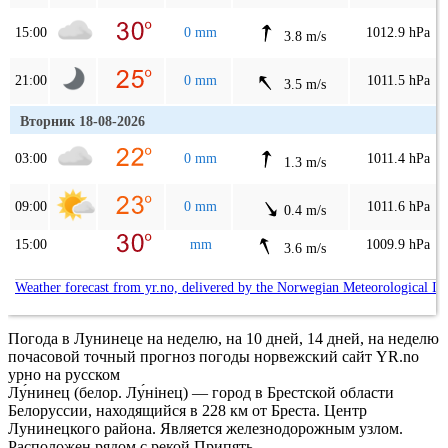
15:00
0 mm
1012.9 hPa
3.8 m/s
21:00
0 mm
1011.5 hPa
3.5 m/s
Вторник 18-08-2026
03:00
0 mm
1011.4 hPa
1.3 m/s
09:00
0 mm
1011.6 hPa
0.4 m/s
15:00
mm
1009.9 hPa
3.6 m/s
Weather forecast from yr.no, delivered by the Norwegian Meteorological In
Погода в Лунинеце на неделю, на 10 дней, 14 дней, на неделю
почасовой точный прогноз погоды норвежский сайт YR.no
урно на русском
Лу́нинец (белор. Лу́нінец) — город в Брестской области
Белоруссии, находящийся в 228 км от Бреста. Центр
Лунинецкого района. Является железнодорожным узлом.
Расположен рядом с рекой Припять.