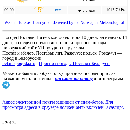
2.2 m/s
09:00
mm
1013.7 hPa
2.2 m/s
Weather forecast from yr.no, delivered by the Norwegian Meteorological In
Погода Поставы Витебской области на 10 дней, на неделю, 14
дней, на неделю почасовой точный прогноз погоды
норвежский сайт YR.no урно на русском
Поста́вы (белор. Паста́вы; лит. Pastovys; польск. Postawy) —
город в Белоруссии.
belaruspogoda.ru/
›
Прогноз погоды Поставы Беларусь
›
Можно добавить любую точку прогноза погоды прислав
название места и района
письмом на почту
или телеграмм
Адрес электронной почты защищен от спам-ботов. Для
просмотра адреса в браузере должен быть включен Javascript.
- 2017-