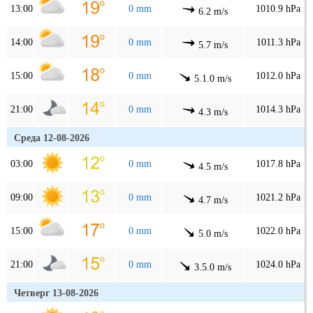
13:00
0 mm
1010.9 hPa
6.2 m/s
14:00
0 mm
1011.3 hPa
5.7 m/s
15:00
0 mm
1012.0 hPa
5.1.0 m/s
21:00
0 mm
1014.3 hPa
4.3 m/s
Среда 12-08-2026
03:00
0 mm
1017.8 hPa
4.5 m/s
09:00
0 mm
1021.2 hPa
4.7 m/s
15:00
0 mm
1022.0 hPa
5.0 m/s
21:00
0 mm
1024.0 hPa
3.5.0 m/s
Четверг 13-08-2026