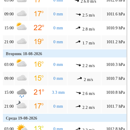
03:00
0 mm
1012.0 hPa
2.6.0 m/s
09:00
0 mm
1011.6 hPa
2.5 m/s
15:00
0 mm
1010.9 hPa
2.8 m/s
21:00
0 mm
1011.2 hPa
1.7 m/s
Вторник 18-08-2026
03:00
0 mm
1010.3 hPa
2.2 m/s
09:00
0 mm
1010.7 hPa
2 m/s
15:00
3.3 mm
1010.8 hPa
2.6 m/s
21:00
0 mm
1011.7 hPa
2.2 m/s
Среда 19-08-2026
03:00
0 mm
1012.8 hPa