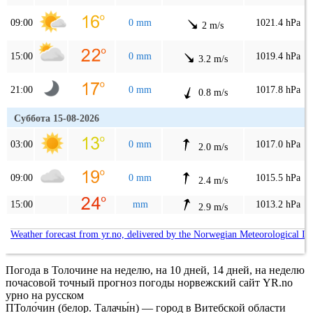
09:00
0 mm
1021.4 hPa
2 m/s
15:00
0 mm
1019.4 hPa
3.2 m/s
21:00
0 mm
1017.8 hPa
0.8 m/s
Суббота 15-08-2026
03:00
0 mm
1017.0 hPa
2.0 m/s
09:00
0 mm
1015.5 hPa
2.4 m/s
15:00
mm
1013.2 hPa
2.9 m/s
Weather forecast from yr.no, delivered by the Norwegian Meteorological In
Погода в Толочине на неделю, на 10 дней, 14 дней, на неделю
почасовой точный прогноз погоды норвежский сайт YR.no
урно на русском
ПТоло́чин (белор. Талачы́н) — город в Витебской области